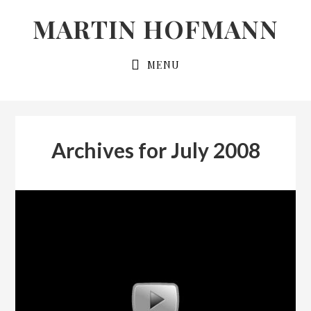
Skip
Skip
MARTIN HOFMANN
to
to
primary
main
MENU
navigation
content
Archives for July 2008