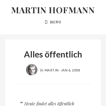
Skip
Skip
MARTIN HOFMANN
to
to
primary
main
MENU
navigation
content
Alles öffentlich
by
MARTIN
·
JAN 6, 2008
Heute findet alles öffentlich